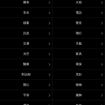
圖表
火焰
安全
電話
檔案
聲音
訊息
飛行
交通
天氣
光芒
家具
醫療
環保
對話框
烹飪
開心
植物
宇宙
服飾