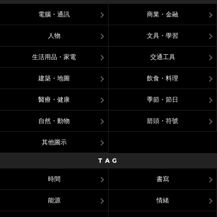
電腦・通訊
商業・金融
人物
文具・學習
生活用品・家電
交通工具
建築・地圖
飲食・料理
醫療・健康
季節・節日
自然・動物
箭頭・符號
其他圖示
TAG
時間
書寫
能源
情緒