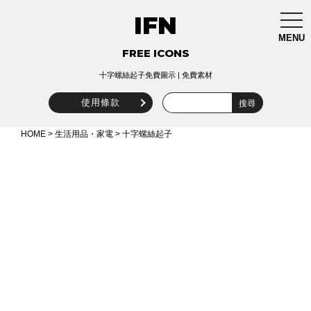
IFN
togg
navi
MENU
FREE ICONS
十字螺絲起子免費圖示 | 免費素材
使用條款
HOME
>
生活用品・家電
> 十字螺絲起子