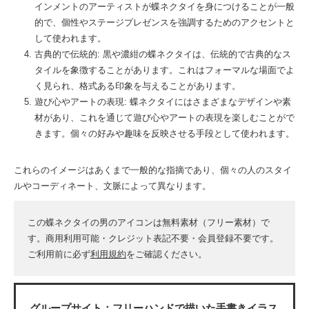
インメントのアーティストが蝶ネクタイを身につけることが一般
的で、個性やステージプレゼンスを強調するためのアクセントと
して使われます。
古典的で伝統的: 黒や濃紺の蝶ネクタイは、伝統的で古典的なス
タイルを象徴することがあります。これはフォーマルな場面でよ
く見られ、格式ある印象を与えることがあります。
遊び心やアートの表現: 蝶ネクタイにはさまざまなデザインや素
材があり、これを通じて遊び心やアートの表現を楽しむことがで
きます。個々の好みや趣味を反映させる手段として使われます。
これらのイメージはあくまで一般的な指摘であり、個々の人のスタイ
ルやコーディネート、文脈によって異なります。
この蝶ネクタイの男のアイコンは無料素材（フリー素材）で
す。商用利用可能・クレジット表記不要・会員登録不要です。
ご利用前に必ず
利用規約
をご確認ください。
グループサイト：
フリーハンドで描いた手書きイラス