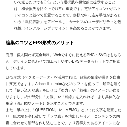
いて送るだけでもOK」という選択肢を視覚的に提示すること
は、機会損失を防ぐ上で非常に重要です。電話アイコンやポスト
アイコンと並べて配置することで、多様な申し込み手段があると
いう「親切設計」をアピールし、サービスのユーザビリティと包
括性（インクルーシブデザイン）を高めることができます。
編集のコツとEPS形式のメリット
商用・個人問わず完全無料。Webですぐに使えるPNG・SVGはもちろ
ん、デザインに合わせて加工もしやすいEPSデータもセットでご用意
しています。
EPS形式（ベクターデータ）を活用すれば、鉛筆の角度や長さを自由
に変更できます。Adobe Illustratorなどのソフトを使って、鉛筆を短く
して「使い込んだ感」を出せば「努力」や「勉強」のイメージが強ま
りますし、紙の部分に「方眼」や「罫線」を入れれば、より具体的な
用途（設計図やノート）を示すことができます。
また、紙の上に「QUESTION」や「MEMO」といった文字を配置した
り、紙の端を少し破いて「ラフ感」を演出したりと、コンテンツの内
容に合わせて細部を作り込むことで、より説得力のあるアイコンにな