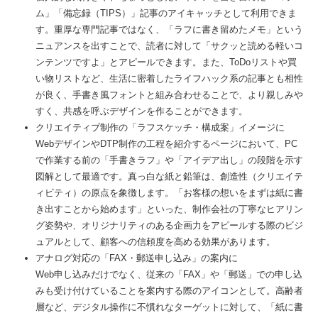
ム」「備忘録（TIPS）」記事のアイキャッチとして利用できま
す。重厚な専門記事ではなく、「ラフに書き留めたメモ」という
ニュアンスを出すことで、読者に対して「サクッと読める軽いコ
ンテンツですよ」とアピールできます。また、ToDoリストや買
い物リストなど、生活に密着したライフハック系の記事とも相性
が良く、手書き風フォントと組み合わせることで、より親しみや
すく、共感を呼ぶデザインを作ることができます。
クリエイティブ制作の「ラフスケッチ・構成案」イメージに
WebデザインやDTP制作の工程を紹介するページにおいて、PC
で作業する前の「手書きラフ」や「アイデア出し」の段階を示す
図解として最適です。真っ白な紙と鉛筆は、創造性（クリエイテ
ィビティ）の原点を象徴します。「お客様の想いをまずは紙に書
き出すことから始めます」といった、制作会社の丁寧なヒアリン
グ姿勢や、オリジナリティのある企画力をアピールする際のビジ
ュアルとして、顧客への信頼度を高める効果があります。
アナログ対応の「FAX・郵送申し込み」の案内に
Web申し込みだけでなく、従来の「FAX」や「郵送」での申し込
みも受け付けていることを案内する際のアイコンとして。高齢者
層など、デジタル操作に不慣れなターゲットに対して、「紙に書