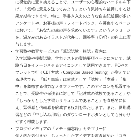
に視覚的に置き換えることで、ユーザーの心理的なハードルを下
げ、「気軽に意見を送ってみよう」という気持ちを後押しする効
果が期待できます。特に、手書き入力のような自由記述欄が多い
アンケートや、お客様の声（フィードバック）を募集するページ
において、「あなたの生の声を求めています」というメッセージ
を、温かみのあるイラストが代弁し、回答率（CVR）の向上に寄
与します。
学習塾や教育サービスの「筆記試験・模試」案内に
入学試験や模擬試験、学力テストの実施要項ページにおいて、試
験当日をイメージさせるアイコンとして活用できます。PCやタ
ブレットで行うCBT方式（Computer Based Testing）が増えてい
る現代でも、「紙と鉛筆」は依然として「試験」「本番」「集
中」を象徴する強力なメタファーです。このアイコンを配置する
ことで、受験生や保護者に対して「記述式の試験であること」や
「しっかりとした学習カリキュラムであること」を直感的に伝
え、緊張感と信頼感を醸成する役割を果たします。また、夏期講
習などの「申し込み用紙」のダウンロードボタンとしても分かり
やすく機能します。
ブログやメディアの「メモ・備忘録」カテゴリーに
個人的な気付きや、ちょっとしたアイデアを書き留めた「コラ