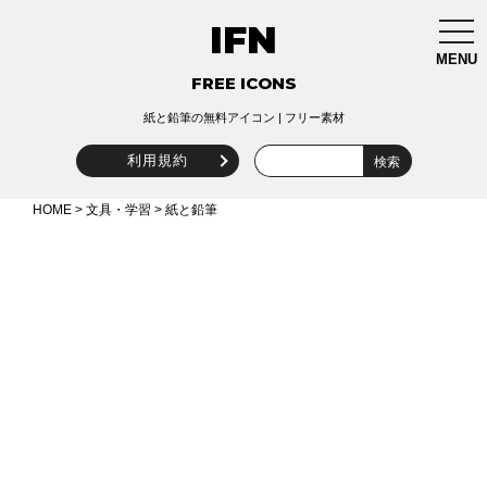
IFN
togg
navi
MENU
FREE ICONS
紙と鉛筆の無料アイコン | フリー素材
利用規約
HOME
>
文具・学習
> 紙と鉛筆