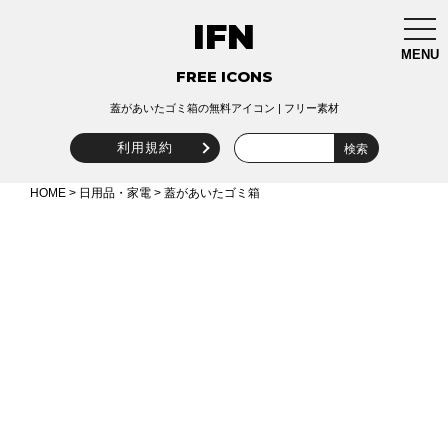
IFN
togg
navi
MENU
FREE ICONS
蓋があいたゴミ箱の無料アイコン | フリー素材
利用規約
HOME
>
日用品・家電
> 蓋があいたゴミ箱