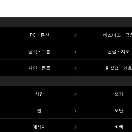
PC・통신
비즈니스・금
탈것・교통
건물・지도
자연・동물
화살표・기호
시간
쓰기
불
보안
메시지
비행