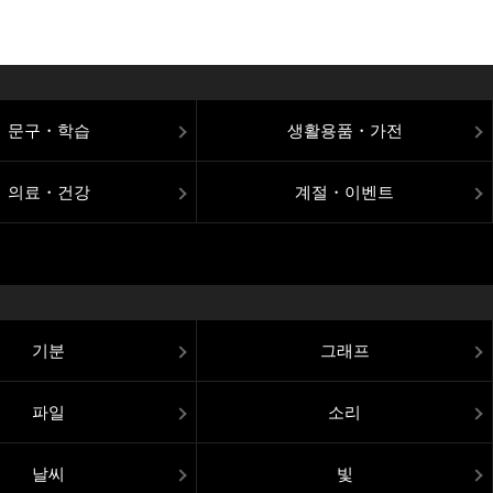
문구・학습
생활용품・가전
의료・건강
계절・이벤트
기분
그래프
파일
소리
날씨
빛