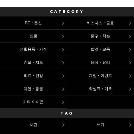
CATEGORY
PC・통신
비즈니스・금융
인물
문구・학습
생활용품・가전
탈것・교통
건물・지도
음식・요리
의료・건강
계절・이벤트
자연・동물
화살표・기호
기타 아이콘
TAG
시간
쓰기