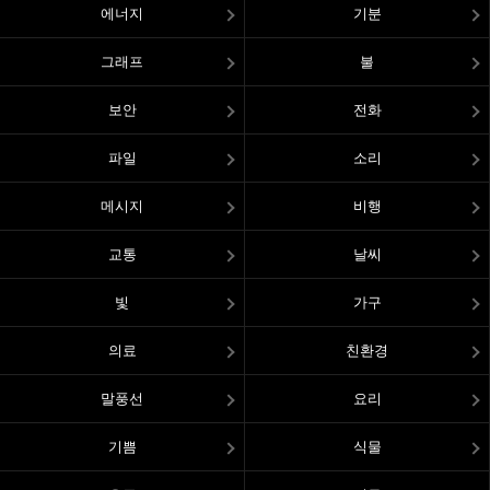
에너지
기분
그래프
불
보안
전화
파일
소리
메시지
비행
교통
날씨
빛
가구
의료
친환경
말풍선
요리
기쁨
식물