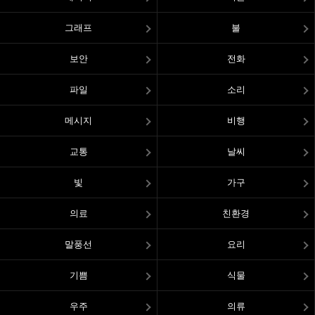
그래프
불
보안
전화
파일
소리
메시지
비행
교통
날씨
빛
가구
의료
친환경
말풍선
요리
기쁨
식물
우주
의류