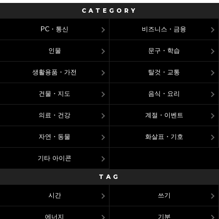
CATEGORY
PC・통신
비즈니스・금융
인물
문구・학습
생활용품・가전
탈것・교통
건물・지도
음식・요리
의료・건강
계절・이벤트
자연・동물
화살표・기호
기타 아이콘
TAG
시간
쓰기
에너지
기분