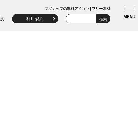
togg
マグカップの無料アイコン | フリー素材
navi
MENU
文
利用規約