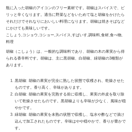
瓶に入った胡椒のアイコンのフリー素材です。胡椒はスパイスで、ピ
リッと辛くなります。適当に野菜などをいためて塩と胡椒をかけたら
それだけでそれなりにおいしい料理になります。胡椒は焼きそばなど
にかけても美味しいです。
こしょう,コショウ,コショー,スパイス,すぱいす,調味料,食材,食べ物,
料理
胡椒（こしょう）は、一般的な調味料であり、胡椒の木の果実から得
られる香辛料です。胡椒は、主に黒胡椒、白胡椒、緑胡椒の3種類が
あります。
黒胡椒: 胡椒の果実が完全に熟した状態で収穫され、乾燥させた
ものです。香り高く、辛味があります。
白胡椒: 胡椒の果実を完熟する前に収穫し、果実の外皮を取り除
いて乾燥させたものです。黒胡椒よりも辛味が少なく、風味が穏
やかです。
緑胡椒: 胡椒の果実を未熟の状態で収穫し、塩水や酢などで漬け
込んで加工されたものです。辛味はやや穏やかで、香りが豊かで
す。