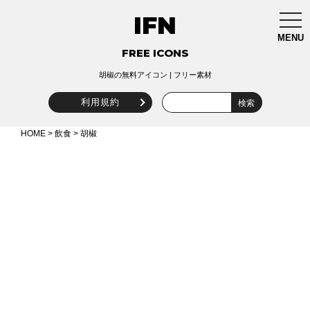
IFN
togg
navi
MENU
FREE ICONS
胡椒の無料アイコン | フリー素材
利用規約
HOME
>
飲食
> 胡椒