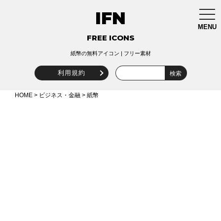
IFN
togg
navi
MENU
FREE ICONS
紙幣の無料アイコン | フリー素材
利用規約
HOME
>
ビジネス・金融
> 紙幣