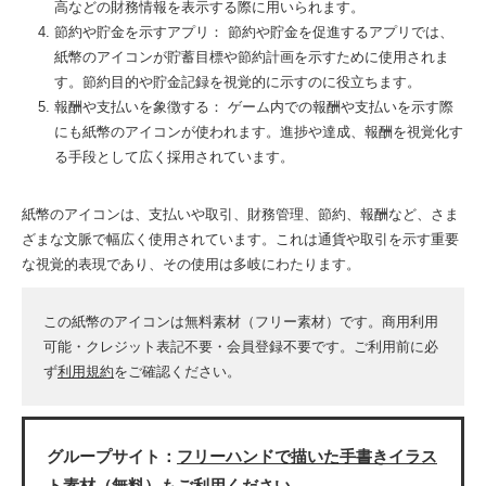
高などの財務情報を表示する際に用いられます。
節約や貯金を示すアプリ： 節約や貯金を促進するアプリでは、
紙幣のアイコンが貯蓄目標や節約計画を示すために使用されま
す。節約目的や貯金記録を視覚的に示すのに役立ちます。
報酬や支払いを象徴する： ゲーム内での報酬や支払いを示す際
にも紙幣のアイコンが使われます。進捗や達成、報酬を視覚化す
る手段として広く採用されています。
紙幣のアイコンは、支払いや取引、財務管理、節約、報酬など、さま
ざまな文脈で幅広く使用されています。これは通貨や取引を示す重要
な視覚的表現であり、その使用は多岐にわたります。
この紙幣のアイコンは無料素材（フリー素材）です。商用利用
可能・クレジット表記不要・会員登録不要です。ご利用前に必
ず
利用規約
をご確認ください。
グループサイト：
フリーハンドで描いた手書きイラス
ト素材（無料）
もご利用ください。