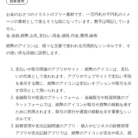
資産運用
お金のおさつのイラストのフリー素材です。一万円札や千円札のイメ
ージの素材として使えそうな絵になっています。数字は明記していま
せん。
金,金銭,紙幣,お札,支払い,現金,値段,代金,費用,線画
紙幣のアイコンは、様々な文脈で使われる汎用的なシンボルです。そ
の使い所を詳細に説明します。
支払いや取引関連のアプリやサイト： 紙幣のアイコンは、支払
いの代表として使われます。アプリやウェブサイトで支払い手段
を表示する際に、紙幣のアイコンは支払いオプションや取引を示
す目印として用いられます。
金融取引や投資のプラットフォーム： 金融取引や投資関連のプ
ラットフォームでは、紙幣のアイコンが取引や貨幣の移動を表す
ために利用されます。取引の実行や通貨の移動を示す重要なシン
ボルです。
財務管理や支出記録関連のアプリ： 個人やビジネスの財務管理
アプリや支出記録アプリでは、紙幣のアイコンが支出や収入、残