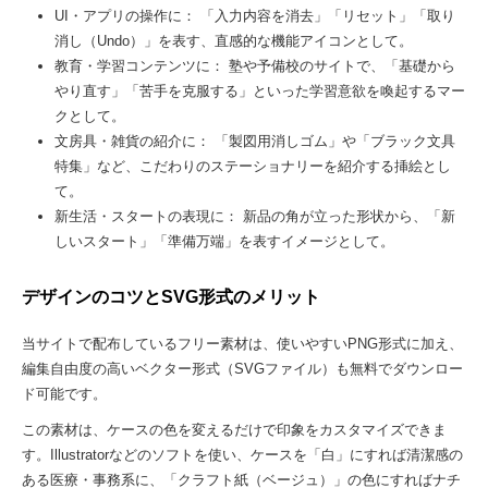
UI・アプリの操作に： 「入力内容を消去」「リセット」「取り
消し（Undo）」を表す、直感的な機能アイコンとして。
教育・学習コンテンツに： 塾や予備校のサイトで、「基礎から
やり直す」「苦手を克服する」といった学習意欲を喚起するマー
クとして。
文房具・雑貨の紹介に： 「製図用消しゴム」や「ブラック文具
特集」など、こだわりのステーショナリーを紹介する挿絵とし
て。
新生活・スタートの表現に： 新品の角が立った形状から、「新
しいスタート」「準備万端」を表すイメージとして。
デザインのコツとSVG形式のメリット
当サイトで配布しているフリー素材は、使いやすいPNG形式に加え、
編集自由度の高いベクター形式（SVGファイル）も無料でダウンロー
ド可能です。
この素材は、ケースの色を変えるだけで印象をカスタマイズできま
す。Illustratorなどのソフトを使い、ケースを「白」にすれば清潔感の
ある医療・事務系に、「クラフト紙（ベージュ）」の色にすればナチ