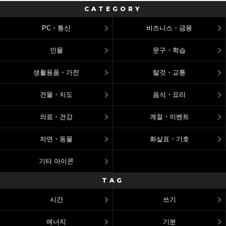
CATEGORY
PC・통신
비즈니스・금융
인물
문구・학습
생활용품・가전
탈것・교통
건물・지도
음식・요리
의료・건강
계절・이벤트
자연・동물
화살표・기호
기타 아이콘
TAG
시간
쓰기
에너지
기분