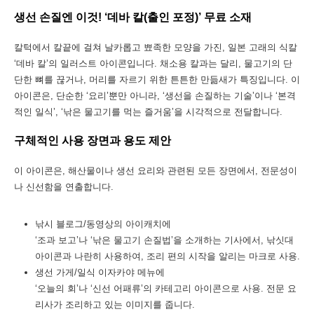
생선 손질엔 이것! ‘데바 칼(출인 포정)’ 무료 소재
칼턱에서 칼끝에 걸쳐 날카롭고 뾰족한 모양을 가진, 일본 고래의 식칼
‘데바 칼’의 일러스트 아이콘입니다. 채소용 칼과는 달리, 물고기의 단
단한 뼈를 끊거나, 머리를 자르기 위한 튼튼한 만듦새가 특징입니다. 이
아이콘은, 단순한 ‘요리’뿐만 아니라, ‘생선을 손질하는 기술’이나 ‘본격
적인 일식’, ‘낚은 물고기를 먹는 즐거움’을 시각적으로 전달합니다.
구체적인 사용 장면과 용도 제안
이 아이콘은, 해산물이나 생선 요리와 관련된 모든 장면에서, 전문성이
나 신선함을 연출합니다.
낚시 블로그/동영상의 아이캐치에
‘조과 보고’나 ‘낚은 물고기 손질법’을 소개하는 기사에서, 낚싯대
아이콘과 나란히 사용하여, 조리 편의 시작을 알리는 마크로 사용.
생선 가게/일식 이자카야 메뉴에
‘오늘의 회’나 ‘신선 어패류’의 카테고리 아이콘으로 사용. 전문 요
리사가 조리하고 있는 이미지를 줍니다.