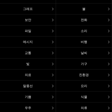
그래프
불
보안
전화
파일
소리
메시지
비행
교통
날씨
빛
가구
의료
친환경
말풍선
요리
기쁨
식물
우주
의류