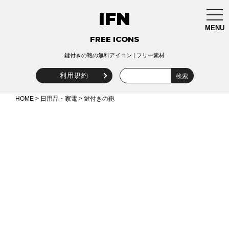
IFN
togg
navi
MENU
FREE ICONS
鍵付きの鞄の無料アイコン | フリー素材
利用規約
HOME
>
日用品・家電
> 鍵付きの鞄