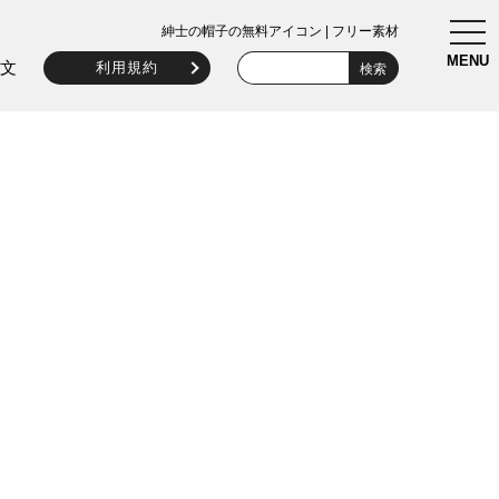
togg
紳士の帽子の無料アイコン | フリー素材
navi
MENU
文
利用規約