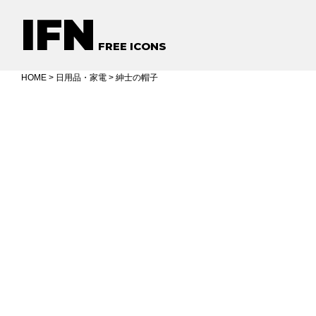
IFN
FREE ICONS
HOME
>
日用品・家電
> 紳士の帽子