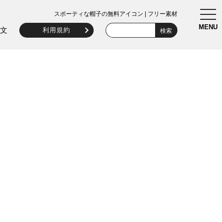
togg
スポーティな帽子の無料アイコン | フリー素材
navi
MENU
文
利用規約