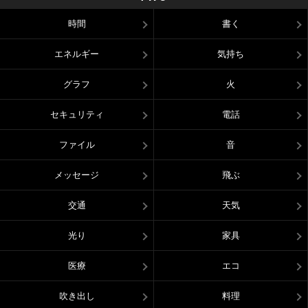
時間
書く
エネルギー
気持ち
グラフ
火
セキュリティ
電話
ファイル
音
メッセージ
飛ぶ
交通
天気
光り
家具
医療
エコ
吹き出し
料理