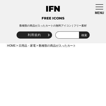
IFN
togg
navi
MENU
FREE ICONS
数種類の商品が入ったカートの無料アイコン | フリー素材
利用規約
HOME
>
日用品・家電
> 数種類の商品が入ったカート