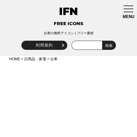
IFN
togg
navi
MENU
FREE ICONS
台車の無料アイコン | フリー素材
利用規約
HOME
>
日用品・家電
> 台車