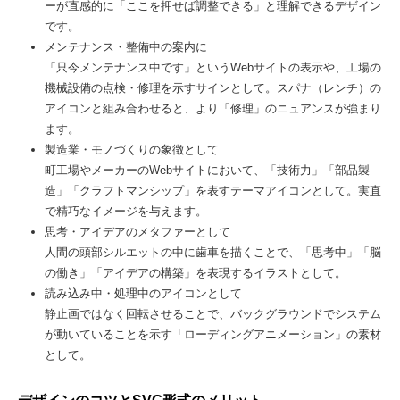
ーが直感的に「ここを押せば調整できる」と理解できるデザイン
です。
メンテナンス・整備中の案内に
「只今メンテナンス中です」というWebサイトの表示や、工場の
機械設備の点検・修理を示すサインとして。スパナ（レンチ）の
アイコンと組み合わせると、より「修理」のニュアンスが強まり
ます。
製造業・モノづくりの象徴として
町工場やメーカーのWebサイトにおいて、「技術力」「部品製
造」「クラフトマンシップ」を表すテーマアイコンとして。実直
で精巧なイメージを与えます。
思考・アイデアのメタファーとして
人間の頭部シルエットの中に歯車を描くことで、「思考中」「脳
の働き」「アイデアの構築」を表現するイラストとして。
読み込み中・処理中のアイコンとして
静止画ではなく回転させることで、バックグラウンドでシステム
が動いていることを示す「ローディングアニメーション」の素材
として。