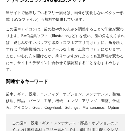
デザインのコツとSVG形式のメリット
当サイトで配布しているフリー素材は、画像が劣化しないベクター形
式（SVGファイル）も無料で提供しています。
この歯車アイコンは、歯の数や角の丸みを調整することで印象が変わ
ります。SVG編集ソフト（Illustratorなど）を使い、歯の角を丸くすれ
ば「親しみやすいポップな印象（スマホアプリ向け）」に、角を鋭く
すれば「精密機械のようなクールな印象（工業向け）」になります。
また、中心に穴を開けるか、塗りつぶすかによっても重厚感が変わる
ため、サイトのデザインに合わせて微調整することをおすすめしま
す。
関連するキーワード
歯車、ギア、設定、コンフィグ、オプション、メンテナンス、整備、
修理、部品、パーツ、工業、機械、エンジニアリング、調整、仕組
み、アイコン、Gear、Cogwheel、Settings、Maintenance、Option
この歯車・設定・ギア・メンテナンス・部品・オプションのア
イコンは無料素材（フリー素材）です。商用利用可能・クレジ