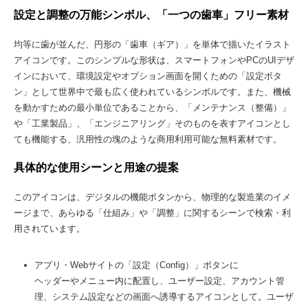
設定と調整の万能シンボル、「一つの歯車」フリー素材
均等に歯が並んだ、円形の「歯車（ギア）」を単体で描いたイラスト
アイコンです。このシンプルな形状は、スマートフォンやPCのUIデザ
インにおいて、環境設定やオプション画面を開くための「設定ボタ
ン」として世界中で最も広く使われているシンボルです。また、機械
を動かすための最小単位であることから、「メンテナンス（整備）」
や「工業製品」、「エンジニアリング」そのものを表すアイコンとし
ても機能する、汎用性の塊のような商用利用可能な無料素材です。
具体的な使用シーンと用途の提案
このアイコンは、デジタルの機能ボタンから、物理的な製造業のイメ
ージまで、あらゆる「仕組み」や「調整」に関するシーンで検索・利
用されています。
アプリ・Webサイトの「設定（Config）」ボタンに
ヘッダーやメニュー内に配置し、ユーザー設定、アカウント管
理、システム設定などの画面へ誘導するアイコンとして。ユーザ