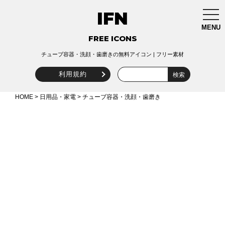
IFN
togg
navi
MENU
FREE ICONS
チューブ容器・洗顔・歯磨きの無料アイコン | フリー素材
利用規約
HOME
>
日用品・家電
> チューブ容器・洗顔・歯磨き