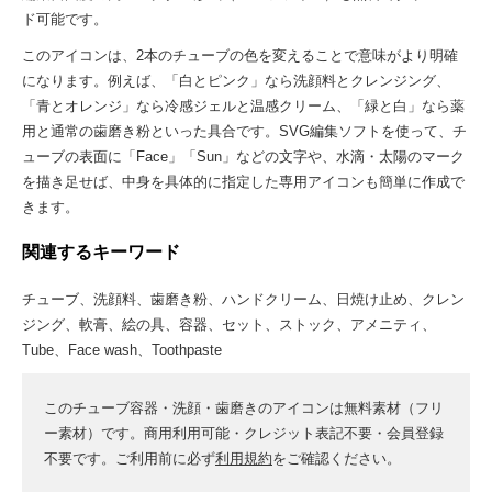
ド可能です。
このアイコンは、2本のチューブの色を変えることで意味がより明確
になります。例えば、「白とピンク」なら洗顔料とクレンジング、
「青とオレンジ」なら冷感ジェルと温感クリーム、「緑と白」なら薬
用と通常の歯磨き粉といった具合です。SVG編集ソフトを使って、チ
ューブの表面に「Face」「Sun」などの文字や、水滴・太陽のマーク
を描き足せば、中身を具体的に指定した専用アイコンも簡単に作成で
きます。
関連するキーワード
チューブ、洗顔料、歯磨き粉、ハンドクリーム、日焼け止め、クレン
ジング、軟膏、絵の具、容器、セット、ストック、アメニティ、
Tube、Face wash、Toothpaste
このチューブ容器・洗顔・歯磨きのアイコンは無料素材（フリ
ー素材）です。商用利用可能・クレジット表記不要・会員登録
不要です。ご利用前に必ず
利用規約
をご確認ください。