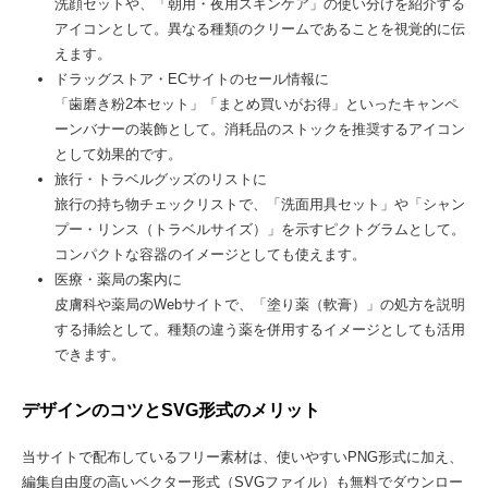
洗顔セットや、「朝用・夜用スキンケア」の使い分けを紹介する
アイコンとして。異なる種類のクリームであることを視覚的に伝
えます。
ドラッグストア・ECサイトのセール情報に
「歯磨き粉2本セット」「まとめ買いがお得」といったキャンペ
ーンバナーの装飾として。消耗品のストックを推奨するアイコン
として効果的です。
旅行・トラベルグッズのリストに
旅行の持ち物チェックリストで、「洗面用具セット」や「シャン
プー・リンス（トラベルサイズ）」を示すピクトグラムとして。
コンパクトな容器のイメージとしても使えます。
医療・薬局の案内に
皮膚科や薬局のWebサイトで、「塗り薬（軟膏）」の処方を説明
する挿絵として。種類の違う薬を併用するイメージとしても活用
できます。
デザインのコツとSVG形式のメリット
当サイトで配布しているフリー素材は、使いやすいPNG形式に加え、
編集自由度の高いベクター形式（SVGファイル）も無料でダウンロー