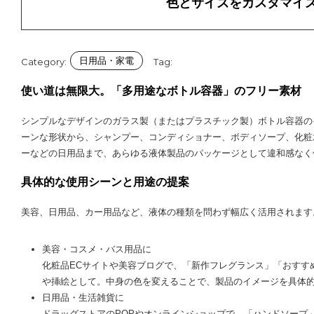
色とサイズをカスタマイ
日用品・家電
Category:
Tag:
使い道は無限大。「多用途なボトル容器」のフリー素材
シンプルなデザインのガラス製（またはプラスチック製）ボトル容器の
ーンな形状から、シャンプー、コンディショナー、ボディソープ、化粧
ーなどの日用品まで、あらゆる液体製品のパッケージとして違和感なく
具体的な使用シーンと用途の提案
美容、日用品、カー用品など、液体の種類を問わず幅広く活用されます
美容・コスメ・バス用品に
化粧品ECサイトや美容ブログで、「新作フレグランス」「おすす
や挿絵として。中身の色を変えることで、製品のイメージを具体
日用品・生活雑貨に
ドラッグストアのPOPやオンラインショップで、「ハンドソープ