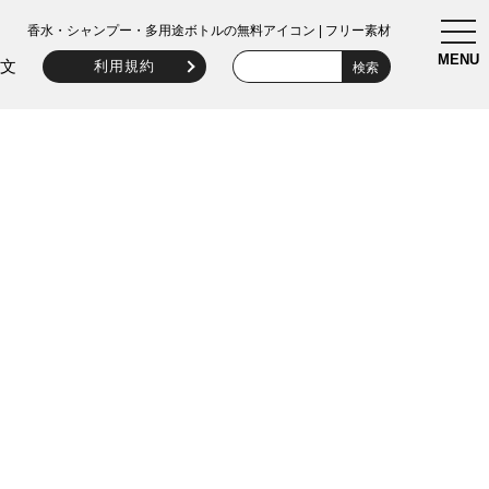
togg
香水・シャンプー・多用途ボトルの無料アイコン | フリー素材
navi
MENU
文
利用規約