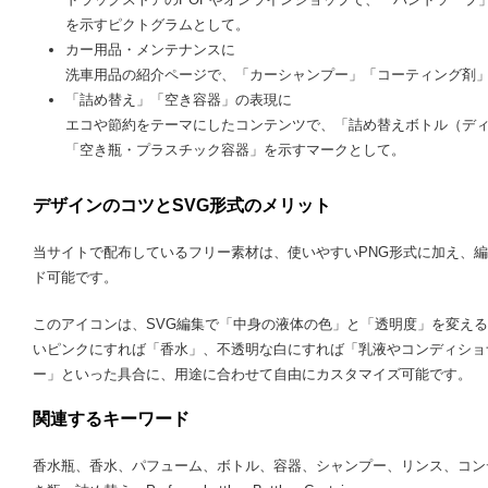
を示すピクトグラムとして。
カー用品・メンテナンスに
洗車用品の紹介ページで、「カーシャンプー」「コーティング剤
「詰め替え」「空き容器」の表現に
エコや節約をテーマにしたコンテンツで、「詰め替えボトル（デ
「空き瓶・プラスチック容器」を示すマークとして。
デザインのコツとSVG形式のメリット
当サイトで配布しているフリー素材は、使いやすいPNG形式に加え、編
ド可能です。
このアイコンは、SVG編集で「中身の液体の色」と「透明度」を変え
いピンクにすれば「香水」、不透明な白にすれば「乳液やコンディショ
ー」といった具合に、用途に合わせて自由にカスタマイズ可能です。
関連するキーワード
香水瓶、香水、パフューム、ボトル、容器、シャンプー、リンス、コン