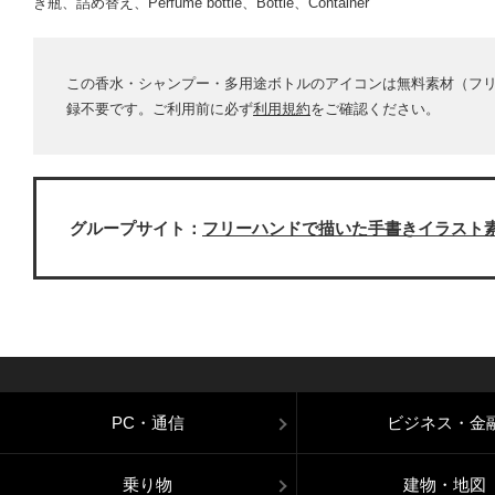
き瓶、詰め替え、Perfume bottle、Bottle、Container
この香水・シャンプー・多用途ボトルのアイコンは無料素材（フ
録不要です。ご利用前に必ず
利用規約
をご確認ください。
グループサイト：
フリーハンドで描いた手書きイラスト
PC・通信
ビジネス・金
乗り物
建物・地図