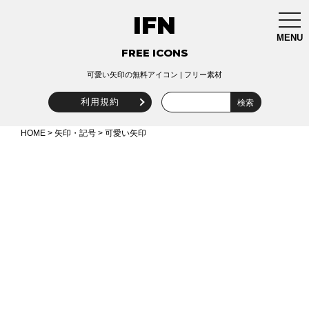
IFN
togg
navi
MENU
FREE ICONS
可愛い矢印の無料アイコン | フリー素材
利用規約
HOME
>
矢印・記号
> 可愛い矢印