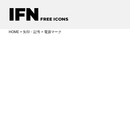
IFN
FREE ICONS
HOME
>
矢印・記号
> 電源マーク