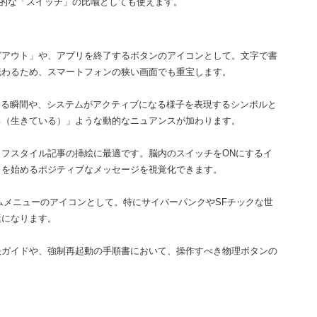
理的な「スイッチ」の比喩としても使えます。
グアウト」や、アプリを終了するボタンのアイコンとして。文字で書
伝わるため、スマートフォンの狭い画面でも重宝します。
める瞬間や、システムがアクティブになる様子を表現するシンボルと
る（生きている）」ような動的なニュアンスが加わります。
フスタイル記事の挿絵に最適です。脳内のスイッチをONにするイ
とを始めるポジティブなメッセージを視覚化できます。
ムメニューのアイコンとして。特にサイバーパンクやSFチックな世
素になります。
決ガイドや、強制再起動の手順書において、操作すべき物理ボタンの