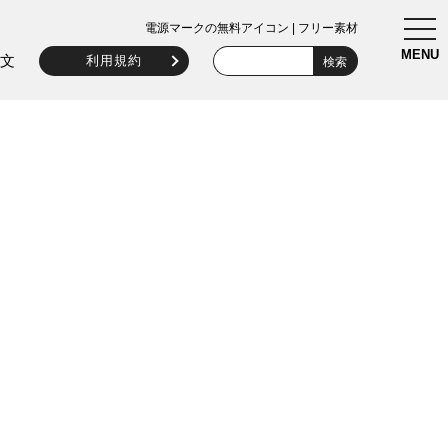
togg
電源マークの無料アイコン | フリー素材
navi
MENU
文
利用規約