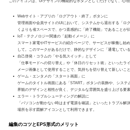
このアイコンは、UIデザインの機能的なボタンとしてだけでなく、心
Webサイト・アプリの「ログアウト・終了」ボタンに
管理画面や会員サイトのUIにおいて、システムから退出する「ロ
くよりも省スペースで、かつ直感的に「終了機能」であることが
IoT・テクノロジー関連の「起動イメージ」に
スマート家電やITサービスの紹介ページで、サービスが稼働し始
して。このマークがあるだけで、静的なデザインに「通電してい
自己啓発・コラムの「やる気スイッチ」として
「仕事モードへの切り替え」や「休日のリセット術」といったライ
メージ画像として使用することで、気持ちを切り替えて新しいこ
ゲーム・エンタメの「スタート画面」に
ゲームのタイトル画面にある「START」ボタンの装飾や、システ
界観のデザインと相性が良く、デジタルな雰囲気を盛り上げる要
エラー・トラブルシューティングの解説に
「パソコンが動かない時はまず電源を確認」といったトラブル解
場所を示す図解アイコンとして利用できます。
編集のコツとEPS形式のメリット