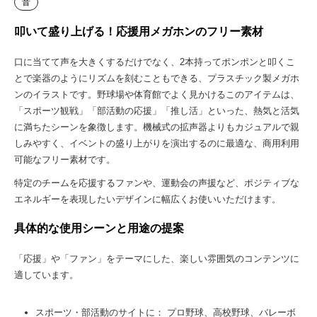
音
叩いて盛り上げる！応援用メガホンのフリー素材
口に当てて声を大きくするだけでなく、2本持ってポンポンと叩くこ
とで楽器のようにリズムを刻むこともできる、プラスチック製メガホ
ンのイラストです。野球場や体育館でよく見かけるこのアイテムは、
「スポーツ観戦」「部活動の応援」「推し活」といった、熱気と活気
に満ちたシーンを象徴します。機械式の拡声器よりもカジュアルで親
しみやすく、イベントの盛り上がりを演出するのに最適な、商用利用
可能なフリー素材です。
特定のチームを応援するファンや、運動会の声援など、ポジティブな
エネルギーを表現したいデザインに幅広くお使いいただけます。
具体的な使用シーンと用途の提案
「応援」や「ファン」をテーマにした、楽しい雰囲気のコンテンツに
適しています。
スポーツ・部活動のサイトに： プロ野球、高校野球、バレーボ