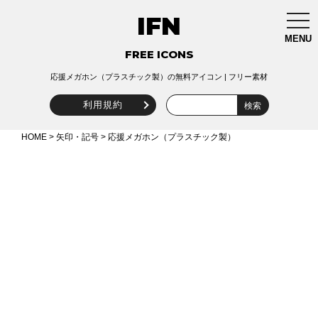
IFN
togg
navi
MENU
FREE ICONS
応援メガホン（プラスチック製）の無料アイコン | フリー素材
利用規約
HOME
>
矢印・記号
> 応援メガホン（プラスチック製）