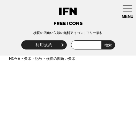
IFN
togg
navi
MENU
FREE ICONS
横長の四角い矢印の無料アイコン | フリー素材
利用規約
HOME
>
矢印・記号
> 横長の四角い矢印