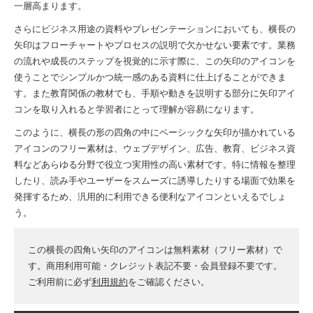
一層高まります。
さらにビジネス用途の資料やプレゼンテーションにおいても、横長の
矢印はフローチャートやプロセスの説明で欠かせない要素です。業務
の流れや成長のステップを視覚的に示す際に、この矢印のアイコンを
使うことでシンプルかつ統一感のある資料に仕上げることができま
す。また教育関係の教材でも、手順や動きを説明する部分に矢印アイ
コンを取り入れると学習者にとって理解が容易になります。
このように、横長の形の四角の中にベーシックな矢印が描かれている
アイコンのフリー素材は、ウェブデザイン、広告、教育、ビジネス資
料などあらゆる分野で役立つ実用性の高い素材です。特に情報を整理
したり、読み手やユーザーをスムーズに誘導したりする場面で効果を
発揮するため、汎用的に利用できる便利なアイコンといえるでしょ
う。
この横長の四角い矢印のアイコンは無料素材（フリー素材）で
す。商用利用可能・クレジット表記不要・会員登録不要です。
ご利用前に必ず
利用規約
をご確認ください。