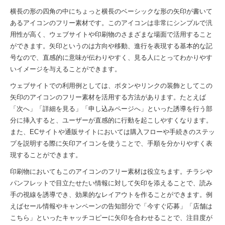
横長の形の四角の中にちょっと横長のベーシックな形の矢印が書いて
あるアイコンのフリー素材です。このアイコンは非常にシンプルで汎
用性が高く、ウェブサイトや印刷物のさまざまな場面で活用すること
ができます。矢印というのは方向や移動、進行を表現する基本的な記
号なので、直感的に意味が伝わりやすく、見る人にとってわかりやす
いイメージを与えることができます。
ウェブサイトでの利用例としては、ボタンやリンクの装飾としてこの
矢印のアイコンのフリー素材を活用する方法があります。たとえば
「次へ」「詳細を見る」「申し込みページへ」といった誘導を行う部
分に挿入すると、ユーザーが直感的に行動を起こしやすくなります。
また、ECサイトや通販サイトにおいては購入フローや手続きのステッ
プを説明する際に矢印アイコンを使うことで、手順を分かりやすく表
現することができます。
印刷物においてもこのアイコンのフリー素材は役立ちます。チラシや
パンフレットで目立たせたい情報に対して矢印を添えることで、読み
手の視線を誘導でき、効果的なレイアウトを作ることができます。例
えばセール情報やキャンペーンの告知部分で「今すぐ応募」「店舗は
こちら」といったキャッチコピーに矢印を合わせることで、注目度が