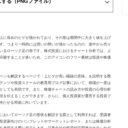
ズする
（PNGファイル）
上に長めのヒゲが描かれており、その形は期間中に大きく値を上げ
す。つまり一時的には買いの勢いが強かったものの、途中から売り
いるローソク足の形です。株式投資におけるチャート分析では、上
示唆することが多いため、このアイコンのフリー素材は投資や株価
ーンを解説するページで「上ヒゲが長い陽線の意味」を説明する際
テンツや投資スクールの教育用ブログ記事において、相場が一度は
としても有効です。また、株価チャートの読み方や投資の心理分析
況を伝えることができます。さらに、個人投資家が運営する投資ブ
を持たせる用途に向いています。
においてローソク足の形状を解説する図として利用すれば、受講者
投資家向けのパンフレットやマーケットレポート、または株価分析
を表現する際に役立ちます。証券会社や投資信託関連のチラシやダ