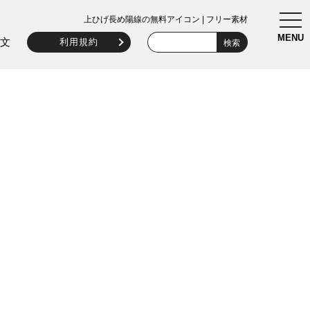
togg
上ひげ長め陽線の無料アイコン | フリー素材
navi
MENU
文
利用規約