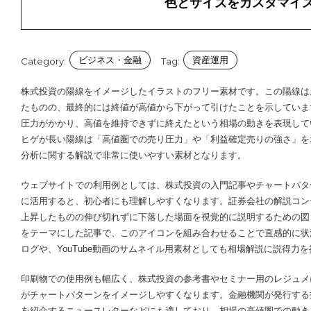
色とサイズをカスタマイ
ビジネス・金融
資産運用
Category:
Tag:
株式投資の陽線をイメージしたイラストのフリー素材です。この陽線は
たものの、最終的には終値が高値から下がって引けたことを示していま
圧力がかかり、高値を維持できずに終えたという相場の動きを表現して
ヒゲが長い陽線は「高値圏での売り圧力」や「利益確定売りの強さ」を
分析に関する解説で非常に使いやすい素材となります。
ウェブサイトでの利用例としては、株式投資の入門記事やチャートパタ
に活用すると、初心者にも理解しやすくなります。証券会社の解説コン
上昇したものの伸び切れずに下落した場面を視覚的に説明するための図
をテーマにした記事で、このアイコンを組み合わせることで直感的に状
ログや、YouTube動画のサムネイル用素材としても相場解説に説得力
印刷物での使用例も幅広く、株式投資の参考書やセミナー用のレジュメ
がチャートパターンをイメージしやすくなります。金融機関が発行する
を紹介するニュースレターなどにも適しており、相場の高値圏での動き