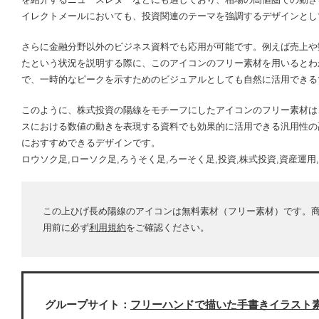
イレクトメールにおいても、投資関連のテーマを強調するデザインとし
さらに金融分野以外のビジネス資料でも応用が可能です。例えば売上や
たという状況を説明する際に、このアイコンのフリー素材を用いるとわ
で、一時的なピークを示すためのビジュアルとしても自然に活用できる
このように、株式投資の陽線をモチーフにしたアイコンのフリー素材は
スにおける数値の動きを表現する資料でも効果的に活用できる汎用性の
におすすめできるデザインです。
ロウソク足,ローソク足,ろうそく足,ろーそく足,投資,株式投資,資産運用,
この上ひげ長め陽線のアイコンは無料素材（フリー素材）です。
用前に必ず
利用規約
をご確認ください。
グループサイト：
フリーハンドで描いた手書きイラスト