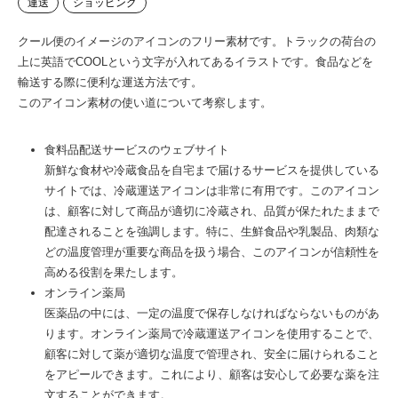
運送
ショッピング
クール便のイメージのアイコンのフリー素材です。トラックの荷台の
上に英語でCOOLという文字が入れてあるイラストです。食品などを
輸送する際に便利な運送方法です。
このアイコン素材の使い道について考察します。
食料品配送サービスのウェブサイト
新鮮な食材や冷蔵食品を自宅まで届けるサービスを提供している
サイトでは、冷蔵運送アイコンは非常に有用です。このアイコン
は、顧客に対して商品が適切に冷蔵され、品質が保たれたままで
配達されることを強調します。特に、生鮮食品や乳製品、肉類な
どの温度管理が重要な商品を扱う場合、このアイコンが信頼性を
高める役割を果たします。
オンライン薬局
医薬品の中には、一定の温度で保存しなければならないものがあ
ります。オンライン薬局で冷蔵運送アイコンを使用することで、
顧客に対して薬が適切な温度で管理され、安全に届けられること
をアピールできます。これにより、顧客は安心して必要な薬を注
文することができます。