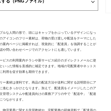
ズする
（PNGファイル）
プルな人間の形で、頭にはキャップをかぶっているデザインになっ
のアイコンのフリー素材は、荷物の受け渡しや配送をテーマにした
の案内ページに掲載すれば、視覚的に「配達員」を強調することが
認や問い合わせページでのアクセントにも適しています。
ービスの利用案内チラシや新サービス紹介のダイレクトメールに使
といった情報を直感的に補足できます。地域の宅配業者やネットス
に利用を促す効果も期待できます。
リー素材は便利です。商品の配送方法や送料に関する説明部分にア
に進むきっかけとなります。加えて、配達員をイメージしたこのア
注文管理システムや配達員向けの業務アプリの中で「配送中」「配達
につながります。
。物流業界に関する学習教材や、宅配業務の研修資料で「配達員の