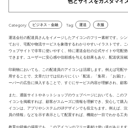
色とサイズをカスタマイ
ビジネス・金融
運送
衣服
Category:
Tag:
運送会社の配達員さんをイメージしたアイコンのフリー素材です。シン
ており、宅配や物流サービスを象徴するわかりやすいイラストです。こ
ウェブサイトで非常に使いやすく、特に運送会社の公式サイトや宅配便
できます。ユーザーに安心感や信頼感を与える効果もあり、配送状況確
印刷物においても、この配達員のアイコンは活躍します。例えば宅配サ
用することで、文章だけでは伝わりにくい「配送」「集荷」「お届け」
ーパーの広告に挿入することで、すぐにサービス内容が理解され、顧客
また、通販サイトやネットショップのウェブページにおいても、このフ
イコンを掲載すれば、顧客がスムーズに情報を理解でき、安心して購入
イコンは、アプリやシステムのUIデザインでも役立ちます。例えば、
員の情報」などを示す表示として配置すれば、機能が一目でわかる工夫
教育や研修の場面でも、このアイコンのフリー素材は使い道があります