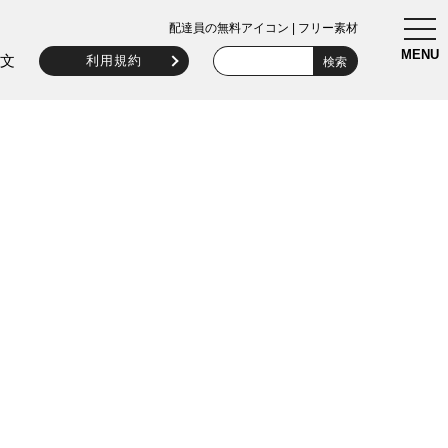
togg
配達員の無料アイコン | フリー素材
navi
MENU
文
利用規約