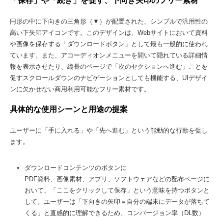
「保存」や「続き」を促す、下向き矢印のフリー素材
円形の中に下向きの三角形（▼）が配置された、シンプルで汎用性の
高い下矢印アイコンです。このデザインは、Webサイトにおいて資料
や画像を保存する「ダウンロードボタン」として最も一般的に使われ
ています。また、アコーディオンメニューを開いて隠れている詳細情
報を表示させたり、縦長のページで「次のセクションへ進む」ことを
促すスクロールダウンのナビゲーションとしても機能する、UIデザイ
ンに欠かせない商用利用可能なフリー素材です。
具体的な使用シーンと用途の提案
ユーザーに「手に入れる」や「先へ進む」という能動的な行動を促し
ます。
ダウンロードコンテンツのボタンに
PDF資料、画像素材、アプリ、ソフトウェアなどの配布ページに
おいて、「ここをクリックして保存」という意味を持つボタンと
して。ユーザーは「下向きの矢印＝自分の端末にデータが落ちて
くる」と直感的に理解できるため、コンバージョン率（DL数）