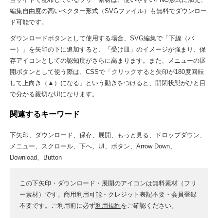
編集自由度の高いベクター形式（SVGファイル）も無料でダウンロー
ド可能です。
ダウンロードボタンとして使用する場合、SVG編集で「下線（バ
ー）」を矢印の下に追加すると、「受け皿」のイメージが強まり、保
存アイコンとしての認知度がさらに高まります。また、メニューの展
開ボタンとして使う際は、CSSで「クリックすると矢印が180度回転
して上向き（▲）になる」という動きをつけると、開閉状態がひと目
で分かる親切なUIになります。
関連するキーワード
下矢印、ダウンロード、保存、展開、もっと見る、ドロップダウン、
メニュー、スクロール、下へ、UI、ボタン、Arrow Down、
Download、Button
この下矢印・ダウンロード・展開のアイコンは無料素材（フリ
ー素材）です。商用利用可能・クレジット表記不要・会員登録
不要です。ご利用前に必ず
利用規約
をご確認ください。