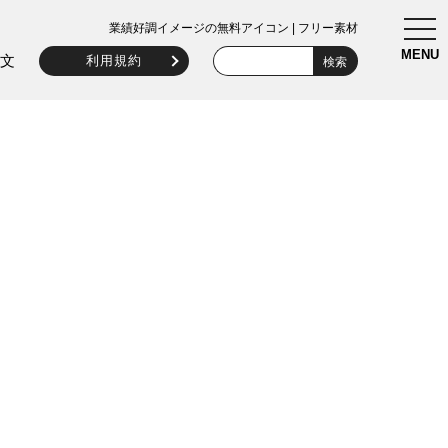
togg
業績好調イメージの無料アイコン | フリー素材
navi
MENU
文
利用規約