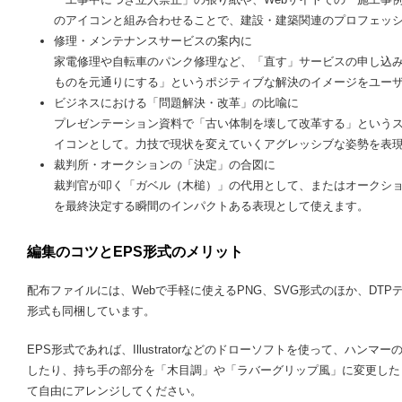
のアイコンと組み合わせることで、建設・建築関連のプロフェッ
修理・メンテナンスサービスの案内に
家電修理や自転車のパンク修理など、「直す」サービスの申し込
ものを元通りにする」というポジティブな解決のイメージをユー
ビジネスにおける「問題解決・改革」の比喩に
プレゼンテーション資料で「古い体制を壊して改革する」という
イコンとして。力技で現状を変えていくアグレッシブな姿勢を表
裁判所・オークションの「決定」の合図に
裁判官が叩く「ガベル（木槌）」の代用として、またはオークシ
を最終決定する瞬間のインパクトある表現として使えます。
編集のコツとEPS形式のメリット
配布ファイルには、Webで手軽に使えるPNG、SVG形式のほか、DT
形式も同梱しています。
EPS形式であれば、Illustratorなどのドローソフトを使って、ハ
したり、持ち手の部分を「木目調」や「ラバーグリップ風」に変更した
て自由にアレンジしてください。