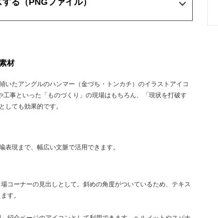
ズする
（PNGファイル）
素材
傾いたアングルのハンマー（金づち・トンカチ）のイラストアイコ
Yや工事といった「ものづくり」の現場はもちろん、「現状を打破す
としても効果的です。
喩表現まで、幅広い文脈で活用できます。
り場コーナーの見出しとして。斜めの角度がついているため、テキス
えます。
例」紹介ページのアイコンとして利用できます。ヘルメットやスパナ