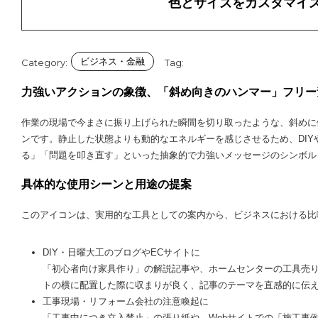
色とサイズをカスタマイ
ビジネス・金融
Category:
Tag:
力強いアクションの象徴、「斜め向きのハンマー」フリー
作業の現場で今まさに振り上げられた瞬間を切り取ったような、斜めに
ンです。静止した状態よりも動的なエネルギーを感じさせるため、DI
る」「問題を叩き直す」といった抽象的で力強いメッセージのシンボル
具体的な使用シーンと用途の提案
このアイコンは、実用的な工具としての案内から、ビジネスにおける比
DIY・日曜大工のブログやECサイトに
「初心者向け家具作り」の解説記事や、ホームセンターの工具売
トの横に配置した際に収まりが良く、記事のテーマを直感的に伝
工事現場・リフォーム会社の注意喚起に
「工事中につき立入禁止」の張り紙や、Webサイトでの「施工事