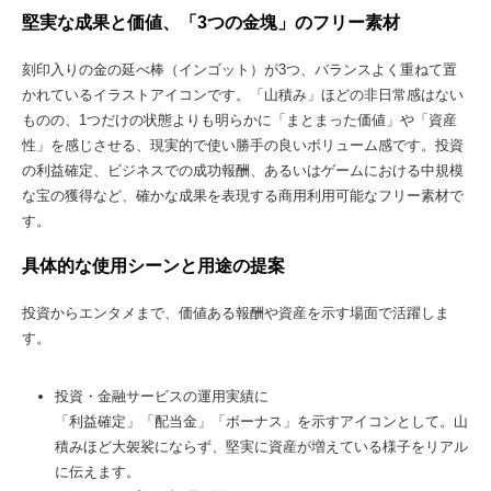
堅実な成果と価値、「3つの金塊」のフリー素材
刻印入りの金の延べ棒（インゴット）が3つ、バランスよく重ねて置
かれているイラストアイコンです。「山積み」ほどの非日常感はない
ものの、1つだけの状態よりも明らかに「まとまった価値」や「資産
性」を感じさせる、現実的で使い勝手の良いボリューム感です。投資
の利益確定、ビジネスでの成功報酬、あるいはゲームにおける中規模
な宝の獲得など、確かな成果を表現する商用利用可能なフリー素材で
す。
具体的な使用シーンと用途の提案
投資からエンタメまで、価値ある報酬や資産を示す場面で活躍しま
す。
投資・金融サービスの運用実績に
「利益確定」「配当金」「ボーナス」を示すアイコンとして。山
積みほど大袈裟にならず、堅実に資産が増えている様子をリアル
に伝えます。