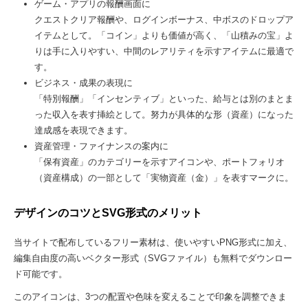
ゲーム・アプリの報酬画面に
クエストクリア報酬や、ログインボーナス、中ボスのドロップア
イテムとして。「コイン」よりも価値が高く、「山積みの宝」よ
りは手に入りやすい、中間のレアリティを示すアイテムに最適で
す。
ビジネス・成果の表現に
「特別報酬」「インセンティブ」といった、給与とは別のまとま
った収入を表す挿絵として。努力が具体的な形（資産）になった
達成感を表現できます。
資産管理・ファイナンスの案内に
「保有資産」のカテゴリーを示すアイコンや、ポートフォリオ
（資産構成）の一部として「実物資産（金）」を表すマークに。
デザインのコツとSVG形式のメリット
当サイトで配布しているフリー素材は、使いやすいPNG形式に加え、
編集自由度の高いベクター形式（SVGファイル）も無料でダウンロー
ド可能です。
このアイコンは、3つの配置や色味を変えることで印象を調整できま