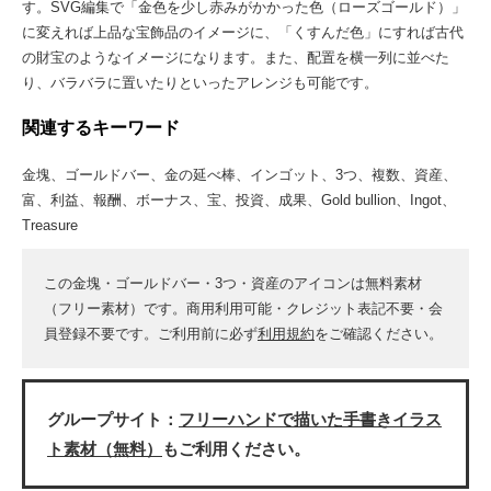
す。SVG編集で「金色を少し赤みがかかった色（ローズゴールド）」
に変えれば上品な宝飾品のイメージに、「くすんだ色」にすれば古代
の財宝のようなイメージになります。また、配置を横一列に並べた
り、バラバラに置いたりといったアレンジも可能です。
関連するキーワード
金塊、ゴールドバー、金の延べ棒、インゴット、3つ、複数、資産、
富、利益、報酬、ボーナス、宝、投資、成果、Gold bullion、Ingot、
Treasure
この金塊・ゴールドバー・3つ・資産のアイコンは無料素材
（フリー素材）です。商用利用可能・クレジット表記不要・会
員登録不要です。ご利用前に必ず
利用規約
をご確認ください。
グループサイト：
フリーハンドで描いた手書きイラス
ト素材（無料）
もご利用ください。